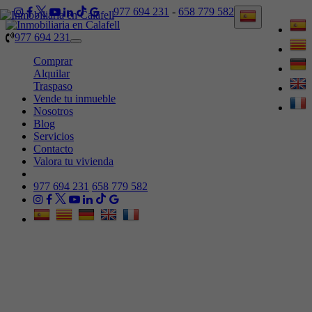
977 694 231
-
658 779 582
977 694 231
Toggle
navigation
Comprar
Alquilar
Traspaso
Vende tu inmueble
Nosotros
Blog
Servicios
Contacto
Valora tu vivienda
977 694 231
658 779 582