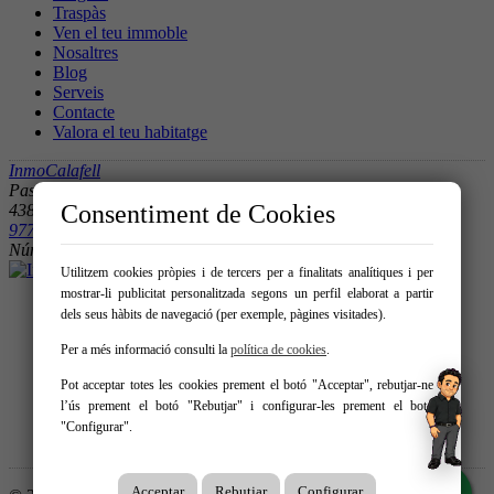
Traspàs
Ven el teu immoble
Nosaltres
Blog
Serveis
Contacte
Valora el teu habitatge
InmoCalafell
Passeig Maritim Sant Joan de Deu 34
Consentiment de Cookies
43820 – Calafell
977 694 231
-
658 779 582
Núm. Colegiado APAI-242 y Nº AICAT: 9419
Utilitzem cookies pròpies i de tercers per a finalitats analítiques i per
mostrar-li publicitat personalitzada segons un perfil elaborat a partir
dels seus hàbits de navegació (per exemple, pàgines visitades).
Per a més informació consulti la
política de cookies
.
Pot acceptar totes les cookies prement el botó "Acceptar", rebutjar-ne
l’ús prement el botó "Rebutjar" i configurar-les prement el botó
"Configurar".
Acceptar
Rebutjar
Configurar