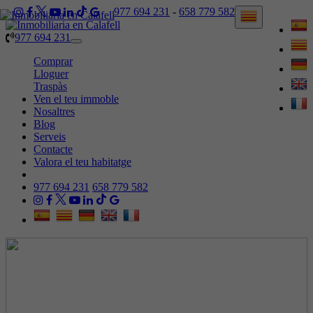
977 694 231
-
658 779 582
977 694 231
Toggle
navigation
Comprar
Lloguer
Traspàs
Ven el teu immoble
Nosaltres
Blog
Serveis
Contacte
Valora el teu habitatge
977 694 231
658 779 582