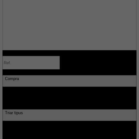
Ref.
Cerco
Compra
Compra
Lloguer
Traspàs
Tipus
Triar tipus
Àtics
Duplex
Pisos